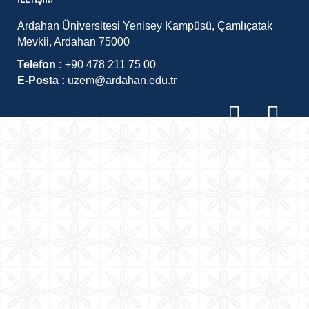
Ardahan Üniversitesi Yenisey Kampüsü, Çamlıçatak
Mevkii, Ardahan 75000
Telefon :
+90 478 211 75 00
E-Posta :
uzem@ardahan.edu.tr
©
2026
Bilgi İşlem Daire Başkanlığı